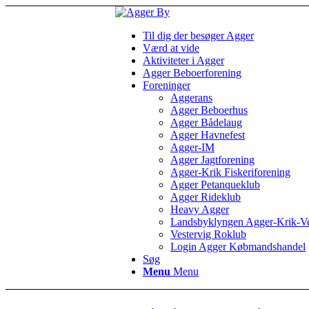
Til dig der besøger Agger
Værd at vide
Aktiviteter i Agger
Agger Beboerforening
Foreninger
Aggerans
Agger Beboerhus
Agger Bådelaug
Agger Havnefest
Agger-IM
Agger Jagtforening
Agger-Krik Fiskeriforening
Agger Petanqueklub
Agger Rideklub
Heavy Agger
Landsbyklyngen Agger-Krik-Ve
Vestervig Roklub
Login Agger Købmandshandel
Søg
Menu
Menu