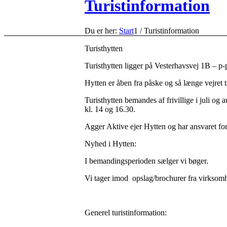
Turistinformation
Du er her:
Start
1
/
Turistinformation
Turisthytten
Turisthytten ligger på Vesterhavsvej 1B – p
Hytten er åben fra påske og så længe vejret ti
Turisthytten bemandes af frivillige i juli o
kl. 14 og 16.30.
Agger Aktive ejer Hytten og har ansvaret for
Nyhed i Hytten:
I bemandingsperioden sælger vi bøger.
Vi tager imod opslag/brochurer fra virksomh
Generel turistinformation: