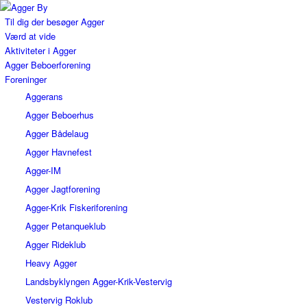
Til dig der besøger Agger
Værd at vide
Aktiviteter i Agger
Agger Beboerforening
Foreninger
Aggerans
Agger Beboerhus
Agger Bådelaug
Agger Havnefest
Agger-IM
Agger Jagtforening
Agger-Krik Fiskeriforening
Agger Petanqueklub
Agger Rideklub
Heavy Agger
Landsbyklyngen Agger-Krik-Vestervig
Vestervig Roklub